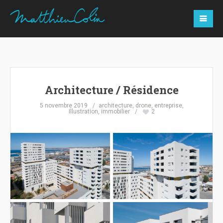
Architecture / Résidence
5 novembre 2019
architecture
,
drone
,
entreprise
,
Illustration
,
immobilier
2