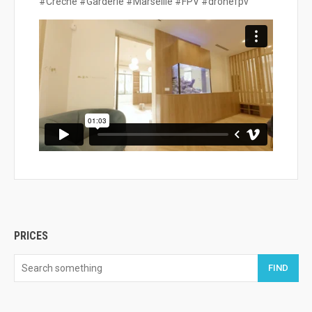
#Creche #Garderie #Marseille #FPV #dronefpv
PRICES
FIND