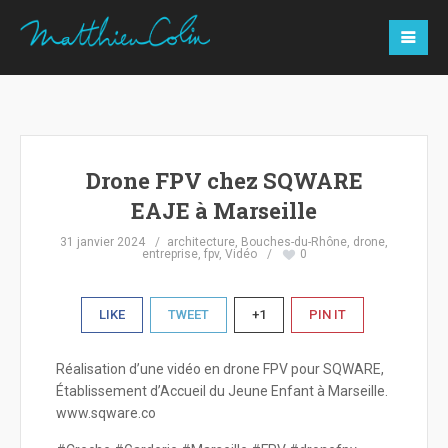
Drone FPV chez SQWARE
EAJE à Marseille
31 janvier 2024
architecture
,
Bouches-du-Rhône
,
drone
,
entreprise
,
fpv
,
Vidéo
0
LIKE
TWEET
+1
PIN IT
Réalisation d’une vidéo en drone FPV pour SQWARE,
Établissement d’Accueil du Jeune Enfant à Marseille.
www.sqware.co