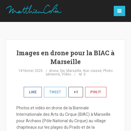
Images en drone pour la BIAC à
Marseille
18 février 2025
drone
,
fpv
,
Marseille
,
Non classé
,
Photo
aérienne
,
Vidéo
0
LIKE
TWEET
+1
PIN IT
Photos et vidéo en drone de la Biennale
Internationale des Arts du Cirque (BIAC) à Marseille
pour Archaos (Pôle National du Cirque) au village
chapiteaux sur les plages du Prado et de la