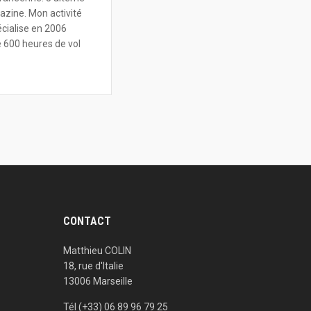
azine. Mon activité
écialise en 2006
e 600 heures de vol
CONTACT
Matthieu COLIN
18, rue d'Italie
13006 Marseille
Tél (+33) 06 89 96 79 25