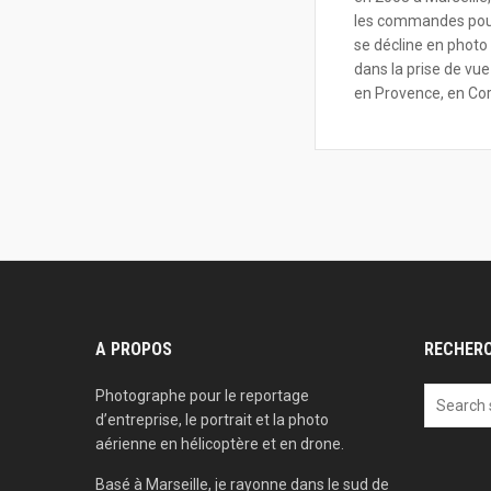
les commandes pour 
se décline en photo 
dans la prise de vue
en Provence, en Cors
A PROPOS
RECHER
Photographe pour le reportage
d’entreprise, le portrait et la photo
aérienne en hélicoptère et en drone.
Basé à Marseille, je rayonne dans le sud de