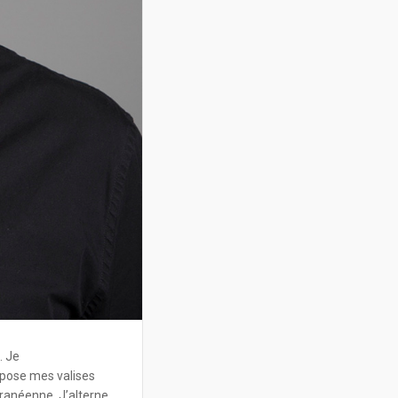
. Je
e pose mes valises
rranéenne. J’alterne