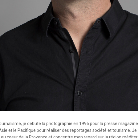
ournalisme, je débute la photographie en 1996 pour la presse magazine
’Asie et le Pacifique pour réaliser des reportages société et tourisme. J
, au coeur de la Provence et concentre mon regard sur la région médite